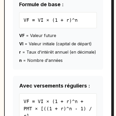
Formule de base :
VF = VI × (1 + r)^n
VF
= Valeur future
VI
= Valeur initiale (capital de départ)
r
= Taux d'intérêt annuel (en décimale)
n
= Nombre d'années
Avec versements réguliers :
VF = VI × (1 + r)^n +
PMT × [((1 + r)^n - 1) /
r]